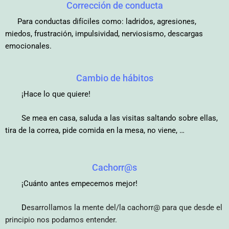
Corrección de conducta
Para conductas difíciles
como: l
adridos, a
gresiones,
m
iedos
, f
rustración, i
mpulsividad, n
erviosismo, d
escargas
emocionales.
Cambio de hábitos
¡Hace lo que quiere!
Se mea en casa, saluda a las visitas saltando sobre ellas,
tira de la correa, pide comida en la mesa, no viene, …
Cachorr@s
¡Cuánto antes empecemos mejor!
D
esarrollamos la mente del/la cachorr@ para que desde el
principio nos podamos entender.