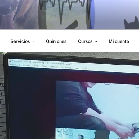
RROS
s edades. Ofrecemos métodos y consejos para abordar distint
Servicios
Opiniones
Cursos
Mi cuenta