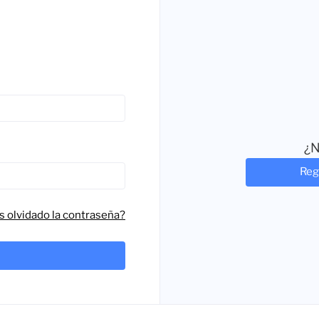
¿N
Reg
s olvidado la contraseña?