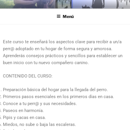
VIDA Y PERROS
Educación canina para todas las edades. Ofrecemos métodos y
consejos para abordar distintas etapas de la vida de tu compañero
Menú
de cuatro patas.
Este curso te enseñará los aspectos clave para recibir a un/a
perr@ adoptado en tu hogar de forma segura y amorosa.
Aprenderás consejos prácticos y sencillos para establecer un
buen inicio con tu nuevo compañero canino.
CONTENIDO DEL CURSO:
Preparación básica del hogar para la llegada del perro.
Primeros pasos esenciales en los primeros días en casa.
Conoce a tu perr@ y sus necesidades.
Paseos en harmonía.
Pipis y cacas en casa.
Miedos, no sube o baja las escaleras.